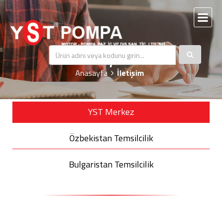
İletişim
Anasayfa
İletişim
YST Merkez
Özbekistan Temsilcilik
Bulgaristan Temsilcilik