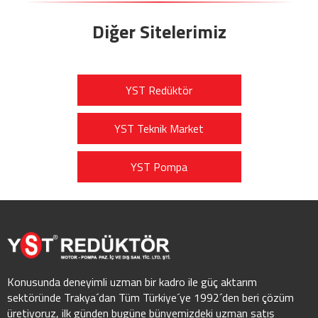
Diğer Sitelerimiz
YST Redüktör
YST Teknik Market
YST Pompa
Konusunda deneyimli uzman bir kadro ile güç aktarım
sektöründe Trakya´dan Tüm Türkiye´ye 1992´den beri çözüm
üretiyoruz, ilk günden bugüne bünyemizdeki uzman satış