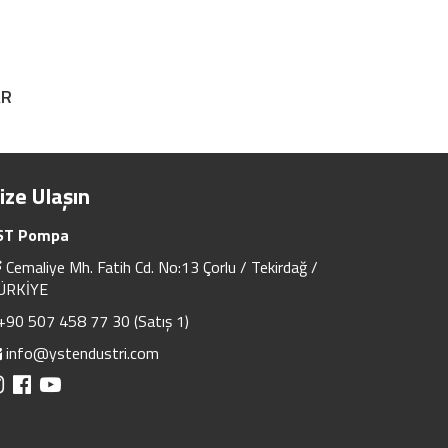
AR
ize Ulaşın
ST Pompa
Cemaliye Mh. Fatih Cd. No:13 Çorlu / Tekirdağ /
ÜRKİYE
+90 507 458 77 30 (Satış 1)
info@ystendustri.com