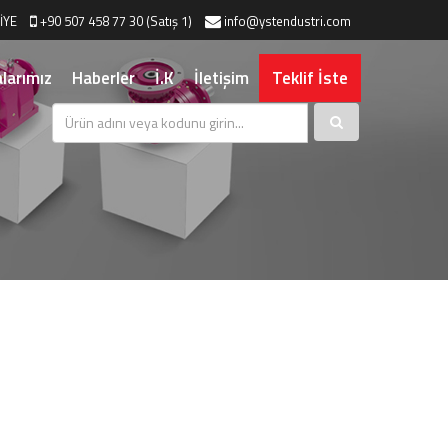
İYE
+90 507 458 77 30 (Satış 1)
info@ystendustri.com
larımız
Haberler
İ.K
İletişim
Teklif İste