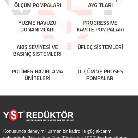
ÖLÇÜM POMPALARI
AYGITLARI
YÜZME HAVUZU
PROGRESSİVE
DONANIMLARI
KAVİTE POMPALARI
AKIŞ SEVİYESİ VE
ÜFLEÇ SİSTEMLERİ
BASINÇ SİSTEMLERİ
POLİMER HAZIRLAMA
ÖLÇÜM VE PROSES
ÜNİTELERİ
POMPALARI
Konusunda deneyimli uzman bir kadro ile güç aktarım
sektöründe Trakya´dan Tüm Türkiye´ye 1992´den beri çözüm