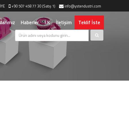
İYE
+90 507 458 77 30 (Satış 1)
info@ystendustri.com
larımız
Haberler
İ.K
İletişim
Teklif İste