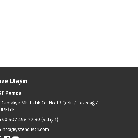
ize Ulaşın
ST Pompa
Cemaliye Mh. Fatih Cd. No:13 Çorlu / Tekirdağ /
ÜRKİYE
+90 507 458 77 30 (Satış 1)
info@ystendustri.com