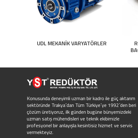
UDL MEKANİK VARYATÖRLER
R
BA
Konusunda deneyimli uzman bir kadro ile güç aktarım
sektöründe Trakya´dan Tüm Türkiye´ye 1992´den beri
çözüm üretiyoruz, ilk günden bugüne bünyemizdeki
uzman satış mühendisleri ve teknik ekibimizle
profesyonel bir anlayışla kesintisiz hizmet ve servis
vermekteyiz.