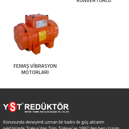
KONVERTÖRLÜ
FEMAŞ VİBRASYON
MOTORLARI
Konusunda deneyimli uzman bir kadro ile güç aktarım
sektöründe Trakya´dan Tüm Türkiye´ye 1992´den beri çözüm