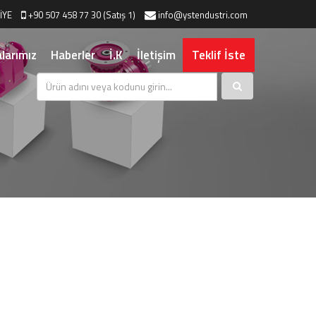
İYE
+90 507 458 77 30 (Satış 1)
info@ystendustri.com
larımız
Haberler
İ.K
İletişim
Teklif İste