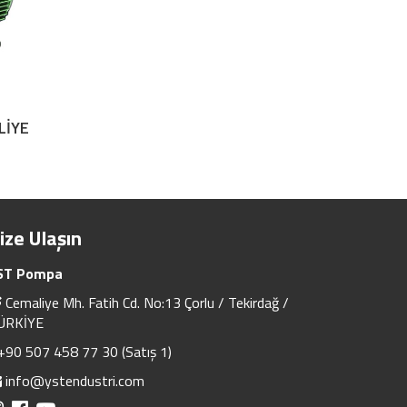
LİYE
ize Ulaşın
ST Pompa
Cemaliye Mh. Fatih Cd. No:13 Çorlu / Tekirdağ /
ÜRKİYE
+90 507 458 77 30 (Satış 1)
info@ystendustri.com