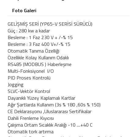
Foto Galeri
GELİŞMİŞ SERİ (YP65-V SERİSİ SÜRÜCÜ)
Güç : 280 kw a kadar
Besleme : 1 Faz 230 V + /-% 15
Besleme : 3 Faz 400 V+/-% 15
Otomatik Tanıma Özelliği
Özellikle Kolay Kullanım Odaklı
RS485 (MODBUS ) Haberleşme
Multi-Fonksiyonel I/O
PID Proses Kontrolü
Jogging
SLVC-Vektör Kontrol
Dayanıklı Yüzey Kaplamalı Kartlar
Ağır Şartlarda Kullanım (3s % 180 ,60s % 150)
CE Deklarasyonu ,Uluslararası Sertifikalar
Dahili Frenleme Kıyıcısı
Çalışma Ortam Sıcaklık Aralığı -10 ....+40 C
Otomatik tork artırma